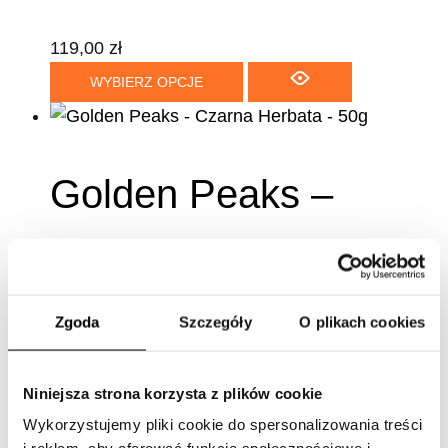
119,00
zł
WYBIERZ OPCJE
Golden Peaks –
Czarna Herbata –
50g
Zgoda
Szczegóły
O plikach cookies
Niniejsza strona korzysta z plików cookie
45,00
zł
Wykorzystujemy pliki cookie do spersonalizowania treści
DODAJ DO KOSZYKA