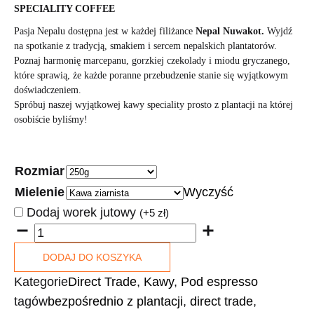
SPECIALITY COFFEE
Pasja Nepalu dostępna jest w każdej filiżance
Nepal Nuwakot.
Wyjdź
na spotkanie z tradycją, smakiem i sercem nepalskich plantatorów.
Poznaj harmonię marcepanu, gorzkiej czekolady i miodu gryczanego,
które sprawią, że każde poranne przebudzenie stanie się wyjątkowym
doświadczeniem.
Spróbuj naszej wyjątkowej kawy speciality prosto z plantacji na której
osobiście byliśmy!
Rozmiar
Mielenie
Wyczyść
Dodaj worek jutowy
(+5 zł)
DODAJ DO KOSZYKA
Kategorie
Direct Trade
,
Kawy
,
Pod espresso
tagów
bezpośrednio z plantacji
,
direct trade
,