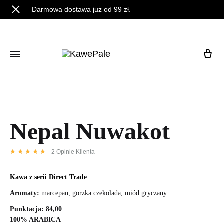
Darmowa dostawa już od 99 zł.
Nepal Nuwakot
2
Opinie Klienta
Kawa z serii Direct Trade
Aromaty:
marcepan, gorzka czekolada, miód gryczany
Punktacja: 84,00
100% ARABICA