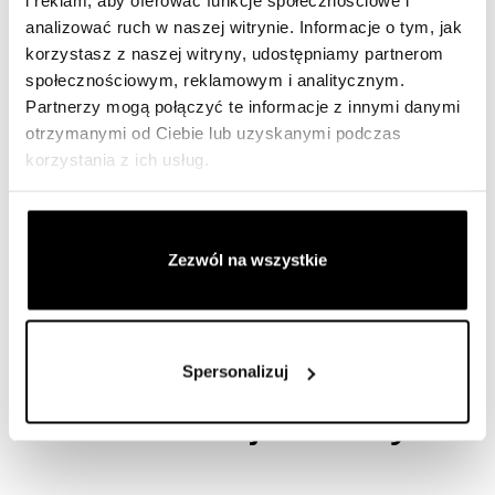
i reklam, aby oferować funkcje społecznościowe i
analizować ruch w naszej witrynie. Informacje o tym, jak
korzystasz z naszej witryny, udostępniamy partnerom
społecznościowym, reklamowym i analitycznym.
Need For Przelew
Partnerzy mogą połączyć te informacje z innymi danymi
otrzymanymi od Ciebie lub uzyskanymi podczas
korzystania z ich usług.
Od:
65,00
zł
WYBIERZ OPCJE
Zezwól na wszystkie
TAKE IT EASY –
Spersonalizuj
50% mniej kofeiny